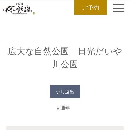
ご予約
広大な自然公園 日光だいや
川公園
少し遠出
# 通年