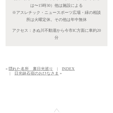
は〜15時30）他は施設による
※アスレチック・ニュースポーツ広場・緑の相談
所は火曜定休。その他は年中無休
アクセス：きぬ川不動瀧から今市IC方面に車約20
分
«
隠れた名所 裏日光巡り
|
INDEX
|
日光鉢石宿のおひなさま
»